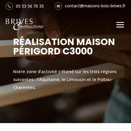
contact@maisons-bois-brives.fr
05 53 56 70 35


RÉALISATION MAISON
PÉRIGORD C3000
Notre zone d’activité s’étend sur les trois régions
suivantes : l’Aquitaine, le Limousin et le Poitou-
Charentes.