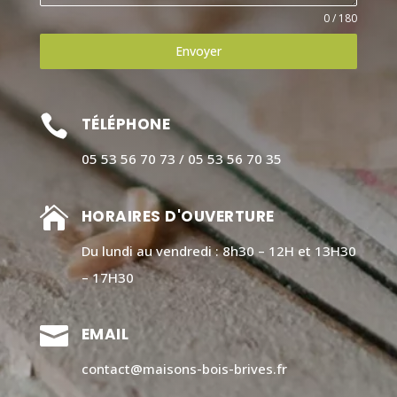
0 / 180
Envoyer

TÉLÉPHONE
05 53 56 70 73 / 05 53 56 70 35

HORAIRES D'OUVERTURE
Du lundi au vendredi : 8h30 – 12H et 13H30
– 17H30

EMAIL
contact@maisons-bois-brives.fr