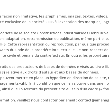
e façon non limitative, les graphismes, images, textes, vidéos,
été exclusive de la société CIHB à l’exception des marques, lo
iété de la société Constructions Industrialisées Henri Brive
ion, adaptation, retransmission ou publication, même partielle
 CIHB. Cette représentation ou reproduction, par quelque procé
vants du Code de la propriété intellectuelle. Le non-respect de
té civile et pénale du contrefacteur. En outre, les propriétai
oits des producteurs de bases de données » visés au Livre III, 
1998) relative aux droits d’auteur et aux bases de données.
et peuvent mettre en place un hyperlien en direction de ce site
nagements-cihb.fr, à condition que ce lien s’ouvre dans une nou
, ainsi que l’ouverture du présent site au sein d’un cadre (« fr
ormation, veuillez nous contacter par email : contact@amenag