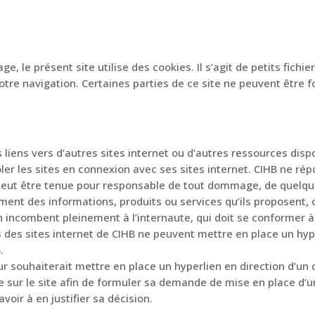
ge, le présent site utilise des cookies. Il s’agit de petits fichi
tre navigation. Certaines parties de ce site ne peuvent être f
s liens vers d’autres sites internet ou d’autres ressources disp
r les sites en connexion avec ses sites internet. CIHB ne répon
e peut être tenue pour responsable de tout dommage, de quelqu
ent des informations, produits ou services qu’ils proposent, o
on incombent pleinement à l’internaute, qui doit se conformer à 
rs des sites internet de CIHB ne peuvent mettre en place un hyp
.
r souhaiterait mettre en place un hyperlien en direction d’un de
 sur le site afin de formuler sa demande de mise en place d’un
voir à en justifier sa décision.