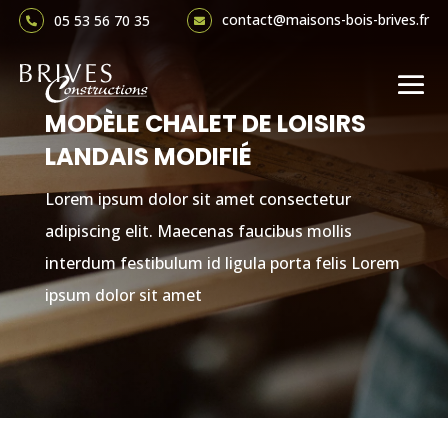
contact@maisons-bois-brives.fr
05 53 56 70 35


MODÈLE CHALET DE LOISIRS
LANDAIS MODIFIÉ
Lorem ipsum dolor sit amet consectetur
adipiscing elit. Maecenas faucibus mollis
interdum festibulum id ligula porta felis Lorem
ipsum dolor sit amet