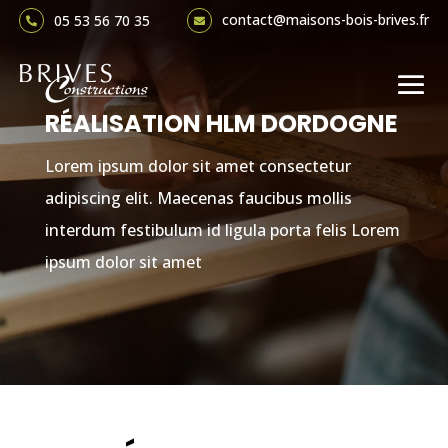
contact@maisons-bois-brives.fr
05 53 56 70 35


RÉALISATION HLM DORDOGNE
Lorem ipsum dolor sit amet consectetur
adipiscing elit. Maecenas faucibus mollis
interdum festibulum id ligula porta felis Lorem
ipsum dolor sit amet