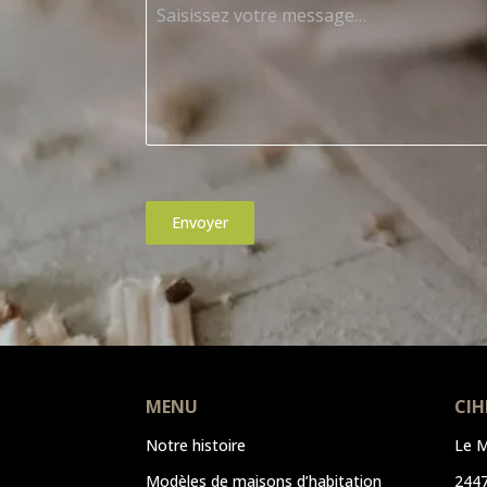
Envoyer
MENU
CIH
Notre histoire
Le M
Modèles de maisons d’habitation
244