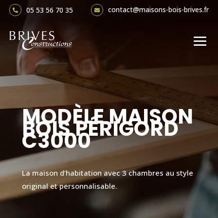
contact@maisons-bois-brives.fr
05 53 56 70 35


MODÈLE MAISON
BOIS PÉRIGORD
C3000
La maison d’habitation avec 3 chambres au style
original et personnalisable.